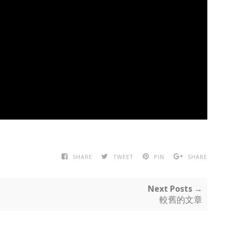
SHARE
TWEET
PIN
SHARE
Next Posts →
較舊的文章