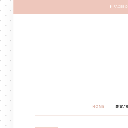
FACEB
HOME
專案/