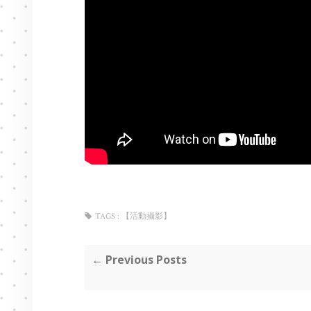
TAGS :
【活動攝影】
← Previous Posts