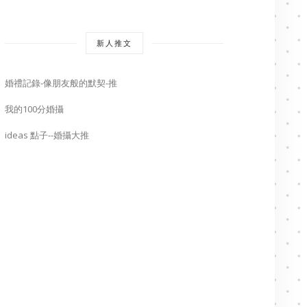
新人推文
婚禮記錄-像朋友般的默契-推
我的100分婚攝
ideas 點子--婚攝大推