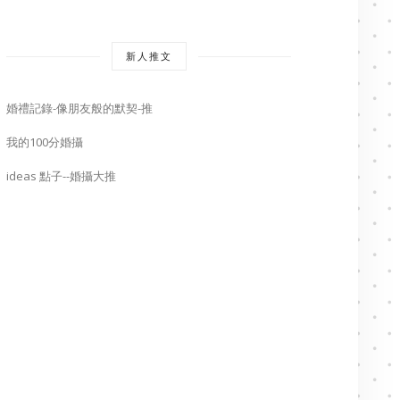
新人推文
婚禮記錄-像朋友般的默契-推
我的100分婚攝
ideas 點子--婚攝大推