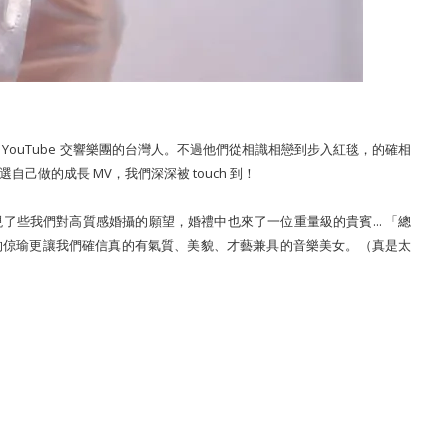
YouTube 交響樂團的台灣人。不過他們從相識相戀到步入紅毯，的確相
做的成長 MV，我們深深被 touch 到！
些我們對高質感婚攝的願望，婚禮中也來了一位重量級的貴賓... 「總
的倞瑜更讓我們確信真的有氣質、美貌、才藝兼具的音樂美女。（真是太