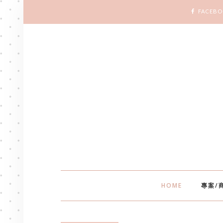
FACEB
HOME
專案/