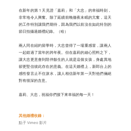
在新年的第 1 天見證「嘉莉」和「大忠」的幸福時刻，
非常地令人興奮。除了延續前晚徹夜未眠的亢奮，這天
的工作特別讓我們期待，因為我們以前沒在如此特別的
節日拍攝過婚禮紀錄。（哈）
兩人同在紐約留學時，大忠曾得了一場重感冒，讓兩人
一起錯過了當年的跨年夜。但在嘉莉的細心照料之下，
讓大忠更意會到陪伴餘生的人就是這個女孩，身處異地
卻更堅信彼此存在的意義。在這天婚禮上，新郎台上的
感性發言止不住淚水，讓人相信新年第一天對他們倆絕
對有很深的含意。
嘉莉、大忠，祝福你們接下來幸福的每一天！
其他婚禮收錄：
點子 Vimeo 影片