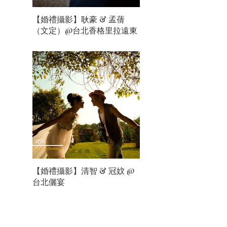
【婚禮攝影】耿豪 & 孟蒨
（文定）@台北香格里拉遠東
【婚禮攝影】清智 & 冠妏 @
台北儷宴