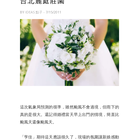
台北麗庭莊園
BY
IDEAS 點子
- 7/15/2011
這次氣象局預測的很準，雖然颱風不會過境，但雨下的
真的是很大。還記得婚禮當天早上出門的情境，簡直比
颱風天還像颱風天。
「亨佳」期待這天應該很久了，現場的氛圍讓新娘感動